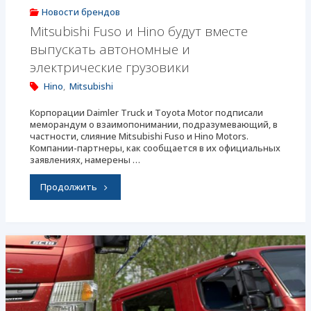
Новости брендов
Mitsubishi Fuso и Hino будут вместе
выпускать автономные и
электрические грузовики
Hino
,
Mitsubishi
Корпорации Daimler Truck и Toyota Motor подписали
меморандум о взаимопонимании, подразумевающий, в
частности, слияние Mitsubishi Fuso и Hino Motors.
Компании-партнеры, как сообщается в их официальных
заявлениях, намерены …
"Mitsubishi
Продолжить
Fuso
и
Hino
будут