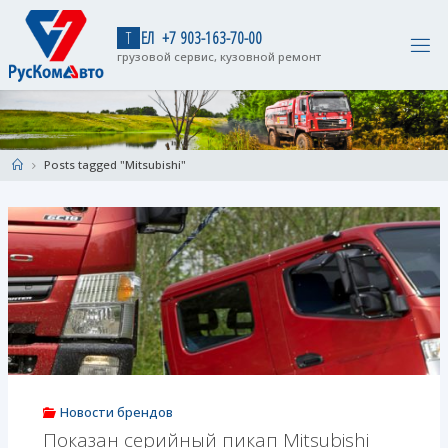
Skip
to
Т
Е
Л
+
7
9
0
3
-
1
6
3
-
7
0
-
0
0
content
грузовой сервис, кузовной ремонт
Home
Posts tagged "Mitsubishi"
Новости брендов
Показан серийный пикап Mitsubishi