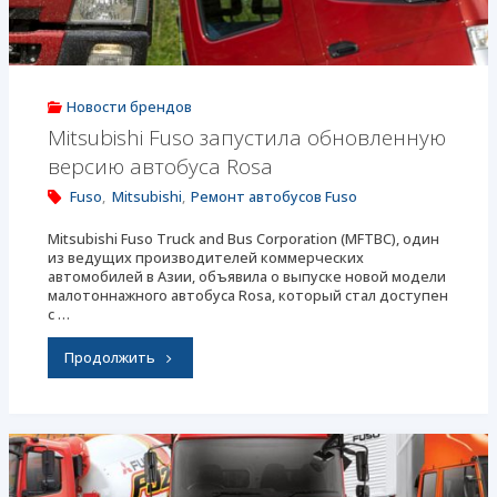
вместе
выпускать
автономные
Новости брендов
и
Mitsubishi Fuso запустила обновленную
версию автобуса Rosa
электрические
Fuso
,
Mitsubishi
,
Ремонт автобусов Fuso
грузовики"
Mitsubishi Fuso Truck and Bus Corporation (MFTBC), один
из ведущих производителей коммерческих
автомобилей в Азии, объявила о выпуске новой модели
малотоннажного автобуса Rosa, который стал доступен
с …
"Mitsubishi
Продолжить
Fuso
запустила
обновленную