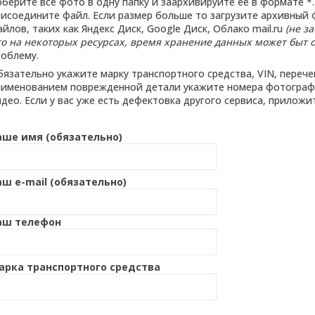
берите все фото в одну папку и заархивируйте ее в формате *.z
рисоедините файл. Если размер больше то загрузите архивный
йлов, таких как Яндекс Диск, Google Диск, Облако mail.ru
(не з
то на некоторых ресурсах, время хранение данных может быт 
роблему.
бязательно укажите марку транспортного средства, VIN, переч
аименованием поврежденной детали укажите номера фотографи
део. Если у вас уже есть дефектовка другого сервиса, приложи
аше имя (обязательно)
аш e-mail (обязательно)
аш телефон
арка транспортного средства