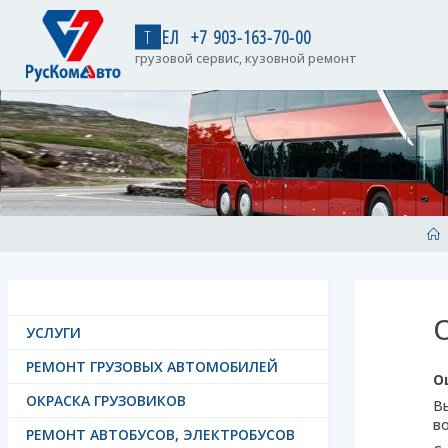
Skip
to
Т
Е
Л
+
7
9
0
3
-
1
6
3
-
7
0
-
0
0
content
грузовой сервис, кузовной ремонт
H
УСЛУГИ
РЕМОНТ ГРУЗОВЫХ АВТОМОБИЛЕЙ
О
ОКРАСКА ГРУЗОВИКОВ
В
во
РЕМОНТ АВТОБУСОВ, ЭЛЕКТРОБУСОВ