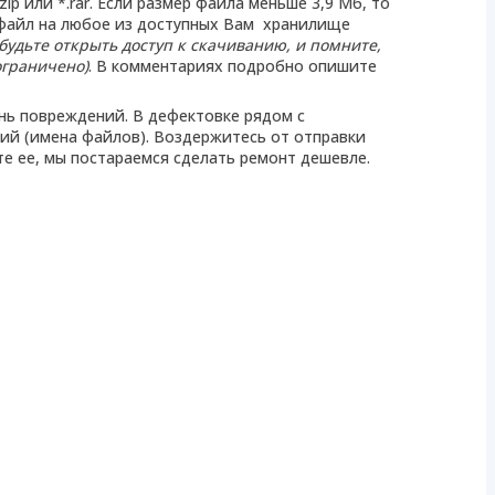
ip или *.rar. Если размер файла меньше 3,9 Mб, то
 файл на любое из доступных Вам хранилище
абудьте открыть доступ к скачиванию, и помните,
ограничено)
. В комментариях подробно опишите
ень повреждений. В дефектовке рядом с
й (имена файлов). Воздержитесь от отправки
те ее, мы постараемся сделать ремонт дешевле.