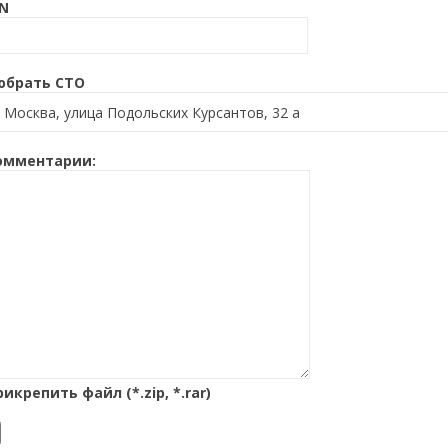
IN
юбрать СТО
омментарии:
рикрепить файл (*.zip, *.rar)