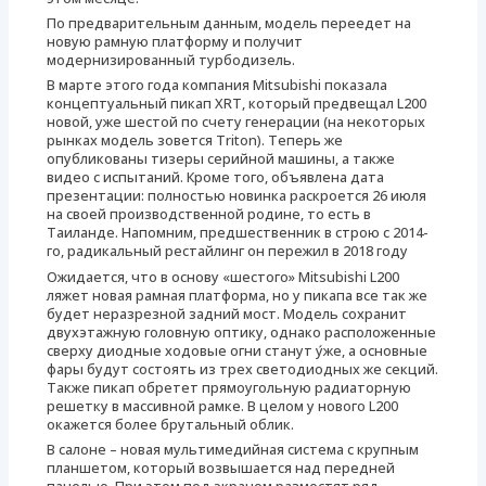
По предварительным данным, модель переедет на
новую рамную платформу и получит
модернизированный турбодизель.
В марте этого года компания Mitsubishi показала
концептуальный пикап XRT, который предвещал L200
новой, уже шестой по счету генерации (на некоторых
рынках модель зовется Triton). Теперь же
опубликованы тизеры серийной машины, а также
видео с испытаний. Кроме того, объявлена дата
презентации: полностью новинка раскроется 26 июля
на своей производственной родине, то есть в
Таиланде. Напомним, предшественник в строю с 2014-
го, радикальный рестайлинг он пережил в 2018 году
Ожидается, что в основу «шестого» Mitsubishi L200
ляжет новая рамная платформа, но у пикапа все так же
будет неразрезной задний мост. Модель сохранит
двухэтажную головную оптику, однако расположенные
сверху диодные ходовые огни станут у́же, а основные
фары будут состоять из трех светодиодных же секций.
Также пикап обретет прямоугольную радиаторную
решетку в массивной рамке. В целом у нового L200
окажется более брутальный облик.
В салоне – новая мультимедийная система с крупным
планшетом, который возвышается над передней