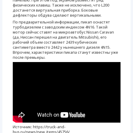
панелью. При этом под экраном разместят ряд
физических клавиш. Также не исключено, что L200
достанется виртуальная приборка. Боковые
дефлекторы обдува сделают вертикальными.
По предварительной информации, пикап оснастят
турбодизелем с заводским индексом 4N16. Такой
мотор сейчас ставят на микроавтобус Nissan Caravan
(да, Ниссан перешел на двигатель Mitsubishi), его
рабочий объем составляет 2439 кубических
сантиметра вместо 2442 у нынешнего дизеля 4N15.
Впрочем, характеристики пикапа станут известны уже
после премьеры.
Источник: https://truck-and-
bus.ru/news/new_items/45756/