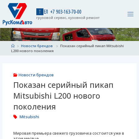
Skip
to
Т
Е
Л
+
7
9
0
3
-
1
6
3
-
7
0
-
0
0
content
грузовой сервис, кузовной ремонт
Home
Новости брендов
Показан серийный пикап Mitsubishi
L200 нового поколения
Новости брендов
Показан серийный пикап
Mitsubishi L200 нового
поколения
Mitsubishi
Мировая премьера свежего грузовичка состоится уже в
этом месяце.