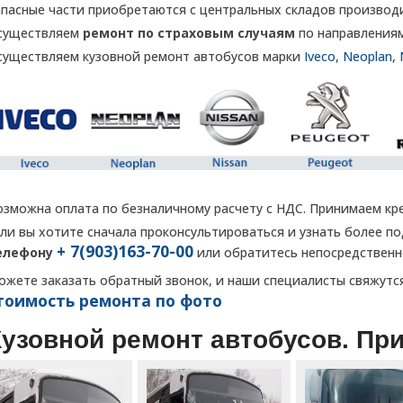
апасные части приобретаются с центральных складов производ
существляем
ремонт по страховым случаям
по направлениям
существляем кузовной ремонт автобусов марки
Iveco
,
Neoplan
,
озможна оплата по безналичному расчету с НДС. Принимаем кр
сли вы хотите сначала проконсультироваться и узнать более 
+ 7(903)163-70-00
елефону
или обратитесь непосредствен
ожете заказать обратный звонок, и наши специалисты свяжутс
тоимость ремонта по фото
Кузовной ремонт автобусов. Пр