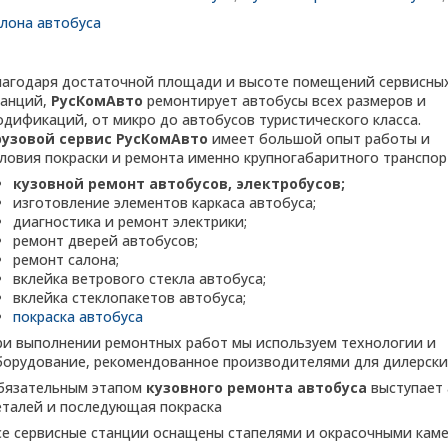
алона автобуса
лагодаря достаточной площади и высоте помещений сервисны
танций,
РусКомАвто
ремонтирует автобусы всех размеров и
одификаций, от микро до автобусов туристического класса.
рузовой сервис РусКомАвто
имеет большой опыт работы и
словия покраски и ремонта именно крупногабаритного транспор
кузовной ремонт автобусов, электробусов;
изготовление элементов каркаса автобуса;
диагностика и ремонт электрики;
ремонт дверей автобусов;
ремонт салона;
вклейка ветрового стекла автобуса;
вклейка стеклопакетов автобуса;
покраска автобуса
ри выполнении ремонтных работ мы используем технологии и
борудование, рекомендованное производителями для дилерски
бязательным этапом
кузовного ремонта автобуса
выступает 
еталей и последующая покраска
се сервисные станции оснащены стапелями и окрасочными каме