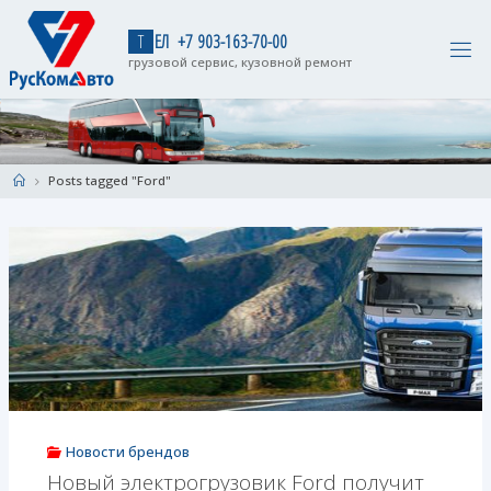
Skip
to
Т
Е
Л
+
7
9
0
3
-
1
6
3
-
7
0
-
0
0
content
грузовой сервис, кузовной ремонт
Home
Posts tagged "Ford"
Новости брендов
Новый электрогрузовик Ford получит