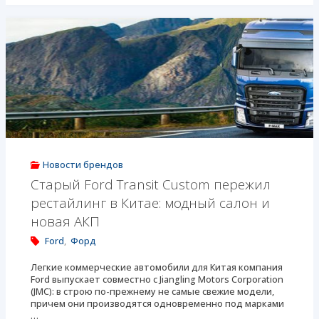
Transit:
увеличенная
грузоподъемность
и
новая
АКП"
Новости брендов
Старый Ford Transit Custom пережил
рестайлинг в Китае: модный салон и
новая АКП
Ford
,
Форд
Легкие коммерческие автомобили для Китая компания
Ford выпускает совместно с Jiangling Motors Corporation
(JMC): в строю по-прежнему не самые свежие модели,
причем они производятся одновременно под марками
…