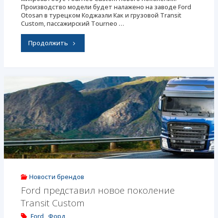
Производство модели будет налажено на заводе Ford
АКП"
Otosan в турецком Коджаэли Как и грузовой Transit
Custom, пассажирский Tourneo …
"Ford
Продолжить
представил
микроавтобус
Tourneo
Custom
нового
поколения"
Новости брендов
Ford представил новое поколение
Transit Custom
Ford
,
Форд