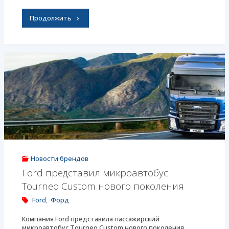
"Старый
Продолжить
Ford
Transit
Custom
пережил
рестайлинг
в
Китае:
Новости брендов
модный
Ford представил микроавтобус
Tourneo Custom нового поколения
салон
Ford
,
Форд
и
Компания Ford представила пассажирский
новая
микроавтобус Tourneo Custom нового поколения.