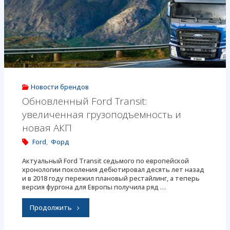
для
Китая
получил
передок
в
Новости брендов
стиле
Обновленный Ford Transit:
увеличенная грузоподъемность и
пикапа
новая АКП
Ranger"
Ford
,
Форд
Актуальный Ford Transit седьмого по европейской
хронологии поколения дебютировал десять лет назад
и в 2018 году пережил плановый рестайлинг, а теперь
версия фургона для Европы получила ряд …
"Обновленный
Продолжить
Ford