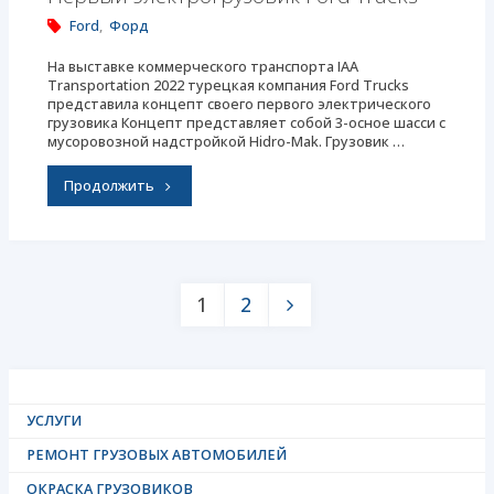
Ford
,
Форд
На выставке коммерческого транспорта IAA
Transportation 2022 турецкая компания Ford Trucks
представила концепт своего первого электрического
грузовика Концепт представляет собой 3-осное шасси с
мусоровозной надстройкой Hidro-Mak. Грузовик …
"Первый
Продолжить
электрогрузовик
Ford
1
2
Trucks"
Пагинация
записей
УСЛУГИ
РЕМОНТ ГРУЗОВЫХ АВТОМОБИЛЕЙ
ОКРАСКА ГРУЗОВИКОВ