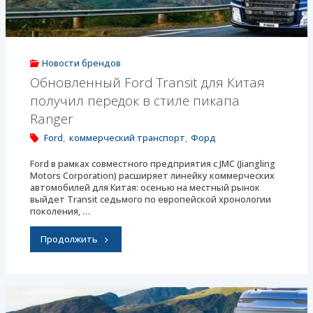
Cargo"
Новости брендов
Обновленный Ford Transit для Китая
получил передок в стиле пикапа
Ranger
Ford
,
коммерческий транспорт
,
Форд
Ford в рамках совместного предприятия с JMC (Jiangling
Motors Corporation) расширяет линейку коммерческих
автомобилей для Китая: осенью на местный рынок
выйдет Transit седьмого по европейской хронологии
поколения, …
"Обновленный
Продолжить
Ford
Transit