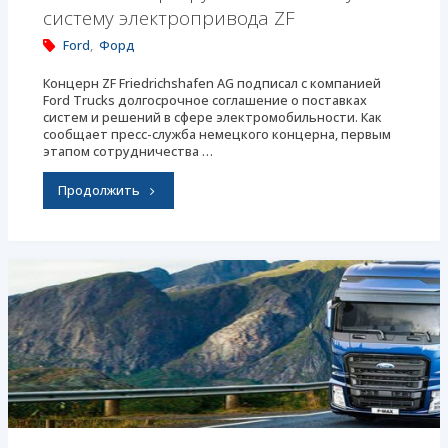
систему электропривода ZF
Ford
,
Форд
Концерн ZF Friedrichshafen AG подписал с компанией
Ford Trucks долгосрочное соглашение о поставках
систем и решений в сфере электромобильности. Как
сообщает пресс-служба немецкого концерна, первым
этапом сотрудничества …
"Новый
Продолжить
электрогрузовик
Ford
получит
систему
электропривода
ZF"