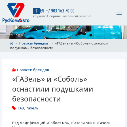
Skip
to
Т
Е
Л
+
7
9
0
3
-
1
6
3
-
7
0
-
0
0
content
грузовой сервис, кузовной ремонт
Home
Новости брендов
«ГАЗель» и «Соболь» оснастили
подушками безопасности
Новости брендов
«ГАЗель» и «Соболь»
оснастили подушками
безопасности
ГАЗ
,
газель
Ряд модификаций «Соболя NN», «Газели NN» и «Газели