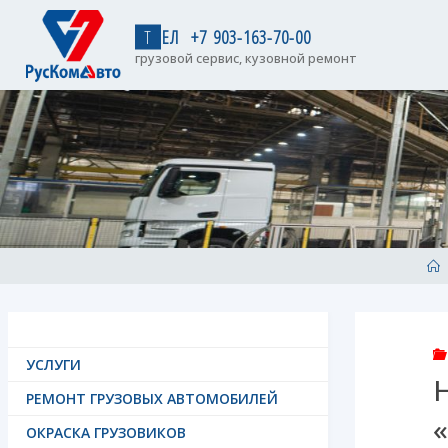
Skip
to
Т
Е
Л
+
7
9
0
3
-
1
6
3
-
7
0
-
0
0
content
грузовой сервис, кузовной ремонт
H
УСЛУГИ
РЕМОНТ ГРУЗОВЫХ АВТОМОБИЛЕЙ
ОКРАСКА ГРУЗОВИКОВ