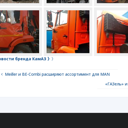
овости бренда КамАЗ 》
》
Meiller и BE-Combi расширяют ассортимент для MAN
«ГАЗель» и