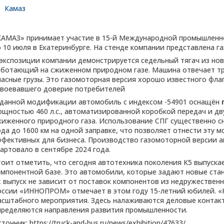
Камаз
КАМАЗ» принимает участие в 15-й Международной промышленн
о 10 июля в Екатеринбурге. На стенде компании представлена 
 экспозиции компании демонстрируется седельный тягач из но
аботающий на сжиженном природном газе. Машина отвечает т
пасные грузы. Это газомоторная версия хорошо известного флаг
авоевавшего доверие потребителей
 данной модификации автомобиль с индексом -54901 оснащён
ощностью 460 л.с., автоматизированной коробкой передач и 
жиженного природного газа. Использование СПГ существенно с
ода до 1600 км на одной заправке, что позволяет отнести эту
ффективных для бизнеса. Производство газомоторной версии 
артовало в сентябре 2024 года.
тоит отметить, что сегодня автотехника поколения К5 выпуска
омпонентной базе. Это автомобили, которые задают новые ста
х выпуск не зависит от поставок компонентов из недружествен
оссии «ИННОПРОМ» отмечает в этом году 15-летний юбилей. «
асштабного мероприятия. Здесь налаживаются деловые контакт
пределяются направления развития промышленности.
точник: https://truck-and-bus.ru/news/exhibition/47633/