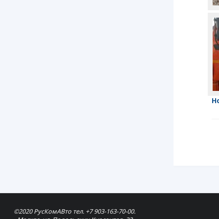
Н
©2020 РусКомАВто тел. +7 903-163-70-00.