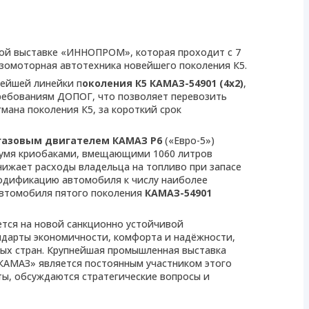
ой выставке «ИННОПРОМ», которая проходит с 7
газомоторная автотехника новейшего поколения К5.
вейшей линейки п
околения К5 КАМАЗ-54901 (4х2)
,
ребованиям ДОПОГ, что позволяет перевозить
мана поколения К5, за короткий срок
газовым двигателем КАМАЗ Р6
(«Евро-5»)
двумя криобаками, вмещающими 1060 литров
нижает расходы владельца на топливо при запасе
 модификацию автомобиля к числу наиболее
автомобиля пятого поколения
КАМАЗ-54901
ется на новой санкционно устойчивой
ндарты экономичности, комфорта и надёжности,
ных стран. Крупнейшая промышленная выставка
КАМАЗ» является постоянным участником этого
ы, обсуждаются стратегические вопросы и