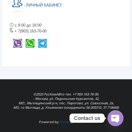
- ЛИЧНЫЙ КАБИНЕТ
с 9:00 до 18:00
+ 7(903) 163-70-00
©2020 РусКомАВто тел. +7 903-163-70-00.
- Москва, ул. Подольских Курсантов, 32,
МО., Мытищинский р-н, пос. Пирогово, ул. Совхозная, 2а,
МО, го Мытищи, д. Ульянково (координаты 56.003310, 37.718668)
Contact us
Powered by
Fluida
&
WordPress.
Open
chaty