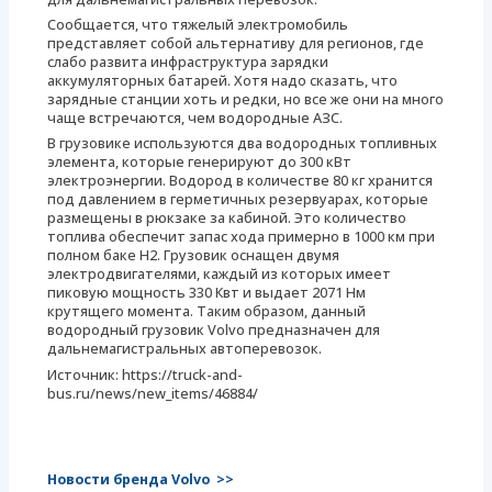
Сообщается, что тяжелый электромобиль
представляет собой альтернативу для регионов, где
слабо развита инфраструктура зарядки
аккумуляторных батарей. Хотя надо сказать, что
зарядные станции хоть и редки, но все же они на много
чаще встречаются, чем водородные АЗС.
В грузовике используются два водородных топливных
элемента, которые генерируют до 300 кВт
электроэнергии. Водород в количестве 80 кг хранится
под давлением в герметичных резервуарах, которые
размещены в рюкзаке за кабиной. Это количество
топлива обеспечит запас хода примерно в 1000 км при
полном баке Н2. Грузовик оснащен двумя
электродвигателями, каждый из которых имеет
пиковую мощность 330 Квт и выдает 2071 Нм
крутящего момента. Таким образом, данный
водородный грузовик Volvo предназначен для
дальнемагистральных автоперевозок.
Источник: https://truck-and-
bus.ru/news/new_items/46884/
Новости бренда Volvo >>