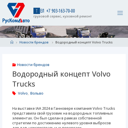
Skip
to
Т
Е
Л
+
7
9
0
3
-
1
6
3
-
7
0
-
0
0
content
грузовой сервис, кузовной ремонт
Home
Новости брендов
Водородный концепт Volvo Trucks
Новости брендов
Водородный концепт Volvo
Trucks
Volvo
,
Вольво
На выставке IAA 2024 в Ганновере компания Volvo Trucks
представила свой грузовик на водородных топливных
элементах. Он был сделан в рамках собственной
стратегии по достижению нулевого уровня выбросов
для дальнемагистральных перевозок.