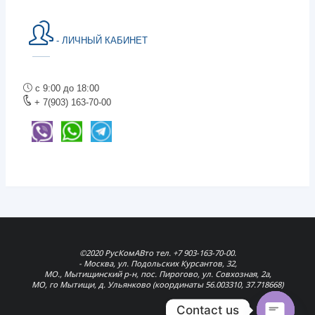
- ЛИЧНЫЙ КАБИНЕТ
с 9:00 до 18:00
+ 7(903) 163-70-00
©2020 РусКомАВто тел. +7 903-163-70-00.
- Москва, ул. Подольских Курсантов, 32,
МО., Мытищинский р-н, пос. Пирогово, ул. Совхозная, 2а,
МО, го Мытищи, д. Ульянково (координаты 56.003310, 37.718668)
Contact us