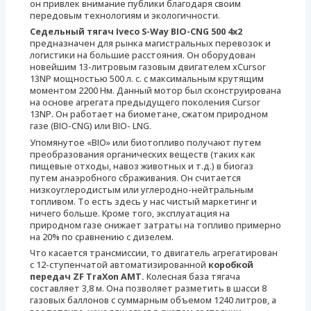
он привлек внимание публики благодаря своим
передовым технологиям и экологичности.
Седельный тягач Iveco S-Way BIO-CNG 500 4х2
предназначен для рынка магистральных перевозок и
логистики на большие расстояния. Он оборудован
новейшим 13-литровым газовым двигателем xCursor
13NP мощностью 500 л. с. с максимальным крутящим
моментом 2200 Нм. Данный мотор был сконструирована
на основе агрегата предыдущего поколения Cursor
13NP. Он работает на биометане, сжатом природном
газе (BIO-CNG) или BIO- LNG.
Упомянутое «BIO» или биотопливо получают путем
преобразования органических веществ (таких как
пищевые отходы, навоз животных и т.д.) в биогаз
путем анаэробного сбраживания. Он считается
низкоуглеродистым или углеродно-нейтральным
топливом. То есть здесь у нас чистый маркетинг и
ничего больше. Кроме того, эксплуатация на
природном газе снижает затраты на топливо примерно
на 20% по сравнению с дизелем.
Что касается трансмиссии, то двигатель агрегатирован
с 12-ступенчатой автоматизированной
коробкой
передач ZF TraXon AMT.
Колесная база тягача
составляет 3,8 м. Она позволяет разметить в шасси 8
газовых баллонов с суммарным объемом 1240 литров, а