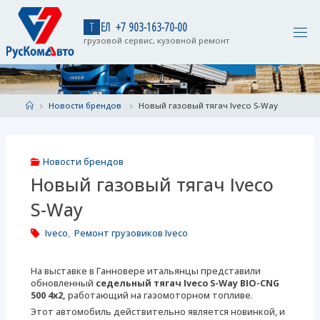
Skip
to
Т
Е
Л
+
7
9
0
3
-
1
6
3
-
7
0
-
0
0
content
грузовой сервис, кузовной ремонт
Home
Новости брендов
Новый газовый тягач Iveco S-Way
Новости брендов
Новый газовый тягач Iveco
S-Way
Iveco
,
Ремонт грузовиков Iveco
На выставке в Ганновере итальянцы представили
обновленный
седельный тягач Iveco S-Way BIO-CNG
500 4х2,
работающий на газомоторном топливе.
Этот автомобиль действительно является новинкой, и