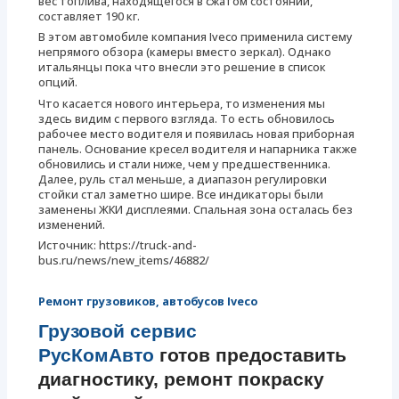
вес топлива, находящегося в сжатом состоянии,
составляет 190 кг.
В этом автомобиле компания Iveco применила систему
непрямого обзора (камеры вместо зеркал). Однако
итальянцы пока что внесли это решение в список
опций.
Что касается нового интерьера, то изменения мы
здесь видим с первого взгляда. То есть обновилось
рабочее место водителя и появилась новая приборная
панель. Основание кресел водителя и напарника также
обновились и стали ниже, чем у предшественника.
Далее, руль стал меньше, а диапазон регулировки
стойки стал заметно шире. Все индикаторы были
заменены ЖКИ дисплеями. Спальная зона осталась без
изменений.
Источник: https://truck-and-
bus.ru/news/new_items/46882/
Ремонт грузовиков, автобусов Iveco
Грузовой сервис
РусКомАвто
готов предоставить
диагностику, ремонт покраску