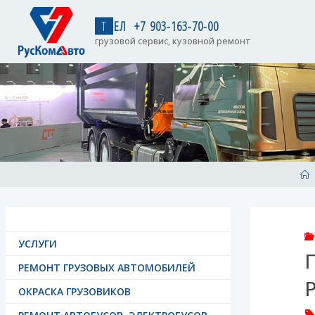
Skip
to
Т
Е
Л
+
7
9
0
3
-
1
6
3
-
7
0
-
0
0
content
грузовой сервис, кузовной ремонт
H
УСЛУГИ
РЕМОНТ ГРУЗОВЫХ АВТОМОБИЛЕЙ
ОКРАСКА ГРУЗОВИКОВ