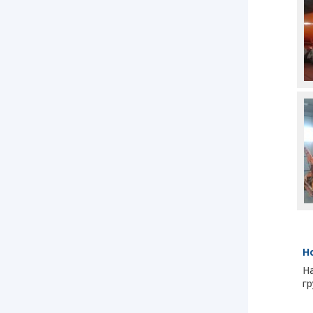
Н
Н
г