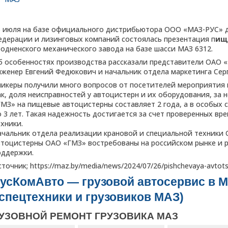
5 июля на базе официального дистрибьютора ООО «МАЗ-РУС» 
едерации и лизинговых компаний состоялась презентация п
ищ
родненского механического завода на базе шасси МАЗ 6312.
б особенностях производства рассказали представители ОАО «
нженер Евгений Федюкович и начальник отдела маркетинга Серг
пикеры получили много вопросов от посетителей мероприятия и
ак, доля неисправностей у автоцистерн и их оборудования, за 
ГМЗ» на пищевые автоцистерны составляет 2 года, а в особых
о 3 лет. Такая надежность достигается за счет проверенных в
ехники.
ачальник отдела реализации крановой и специальной техники
втоцистерны ОАО «ГМЗ» востребованы на российском рынке и р
оддержки.
точник; https://maz.by/media/news/2024/07/26/pishchevaya-avtotsi
усКомАвто — грузовой автосервис в М
 спецтехники и грузовиков МАЗ)
УЗОВНОЙ РЕМОНТ ГРУЗОВИКА МАЗ