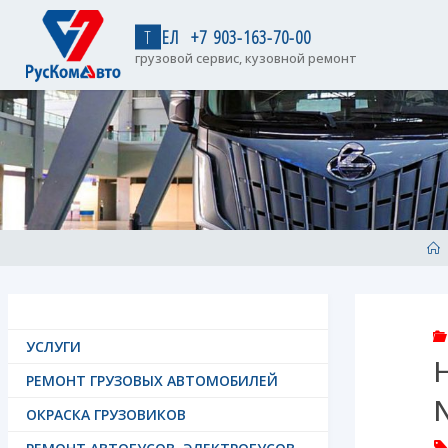
Skip
to
Т
Е
Л
+
7
9
0
3
-
1
6
3
-
7
0
-
0
0
content
грузовой сервис, кузовной ремонт
H
УСЛУГИ
Н
РЕМОНТ ГРУЗОВЫХ АВТОМОБИЛЕЙ
ОКРАСКА ГРУЗОВИКОВ