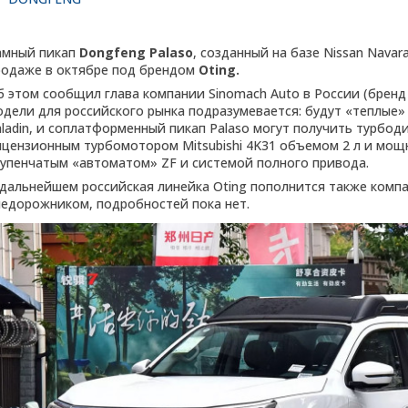
амный пикап
Dongfeng Palaso
, созданный на базе Nissan Nava
родаже в октябре под брендом
Oting.
б этом сообщил глава компании Sinomach Auto в России (бренд 
одели для российского рынка подразумевается: будут «теплые»
aladin, и соплатформенный пикап Palaso могут получить турбо
ицензионным турбомотором Mitsubishi 4K31 объемом 2 л и мощно
тупенчатым «автоматом» ZF и системой полного привода.
 дальнейшем российская линейка Oting пополнится также комп
недорожником, подробностей пока нет.