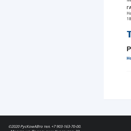
Г
Н
18
Р
Н
©2020 РусКомАВто тел. +7 903-163-70-00.