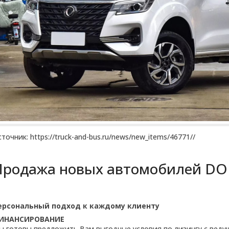
точник: https://truck-and-bus.ru/news/new_items/46771//
Продажа новых автомобилей DO
ерсональный подход к каждому клиенту
ИНАНСИРОВАНИЕ
ы готовы предложить Вам выгодные условия по лизингу с вед