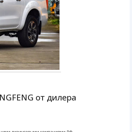
NGFENG от дилера
ущими лизинговыми компаниями РФ