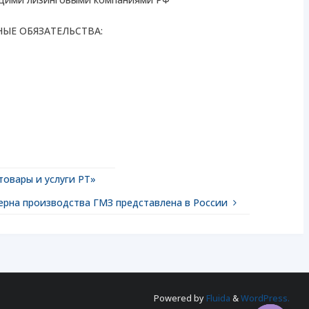
ЙНЫЕ ОБЯЗАТЕЛЬСТВА:
товары и услуги РТ»
рна производства ГМЗ представлена в России
«Пр
нов
авт
DON
Powered by
Fluida
&
WordPress.
от