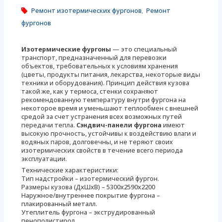
Ремонт изотермических фургонов
,
Ремонт
фургонов
Изотермические фургоны
— это специальный
транспорт, предназначенный для перевозки
объектов, требовательных к условиям хранения
(цветы, продукты питания, лекарства, некоторые виды
техники и оборудования). Принцип действия кузова
такой же, как у термоса, стенки сохраняют
рекомендованную температуру внутри фургона на
некоторое время и уменьшают теплообмен с внешней
средой за счет устранения всех возможных путей
передачи тепла.
Сэндвич-панели фургона
имеют
высокую прочность, устойчивы к воздействию влаги и
водяных паров, долговечны, и не теряют своих
изотермических свойств в течение всего периода
эксплуатации.
Технические характеристики:
Тип надстройки – изотермический фургон.
Размеры кузова (ДхШхВ) – 5300х2590х2200
Наружное/внутреннее покрытие фургона –
плакированный металл.
Утеплитель фургона – экструдированный
пенополистирол.