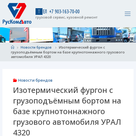
Skip
to
Т
Е
Л
+
7
9
0
3
-
1
6
3
-
7
0
-
0
0
content
грузовой сервис, кузовной ремонт
Home
Новости брендов
Изотермический фургон с
грузоподъёмным бортом на базе крупнотоннажного грузового
автомобиля УРАЛ 4320
Новости брендов
Изотермический фургон с
грузоподъёмным бортом на
базе крупнотоннажного
грузового автомобиля УРАЛ
4320