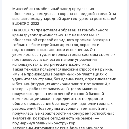
Минский автомобильный завод представил
обновленную модель автокрана с овоидной стрелой на
выставке международной архитектурно-строительной
BUDEXPO-2022
На BUDEXPO представлен образец автомобильного
крана грузоподъемностью 32 т на шасси МАЗ с
обновленной стрелой овоидного профиля. Автокран
собран на базе серийных агрегатов, окрашен и
подготовлен в выставочном исполнении. Он
укомплектован удлинителем стрелы системы съемных
противовесов, в качестве панели управления
используются электрические джойстики.
Такая техника пользуется высоким спросом на рынке.
«Мы ее производим в различных комплектациях: с
удлинителем стрелы, без удлинителя, с противовесами
и без. Конфигурация автокрана зависит от условий, в
которых работает заказчик. В целом машина
получилась достаточно легкой и в своей базовой
комплектации может передвигаться по дорогам
общего пользования без получения дополнительных
разрешений. Поэтому мы довольны тем, какой она
получилась. Ее характеристики конкурентоспособны с
аналогами, которые сегодня есть на рынке» —
подчеркнул главный конструктор.
Автокраны изготавливаются в филиале Минского