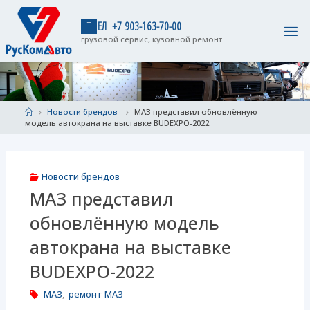
Skip
to
Т
Е
Л
+
7
9
0
3
-
1
6
3
-
7
0
-
0
0
content
грузовой сервис, кузовной ремонт
Home
Новости брендов
МАЗ представил обновлённую
модель автокрана на выставке BUDEXPO-2022
Новости брендов
МАЗ представил
обновлённую модель
автокрана на выставке
BUDEXPO-2022
МАЗ
,
ремонт МАЗ