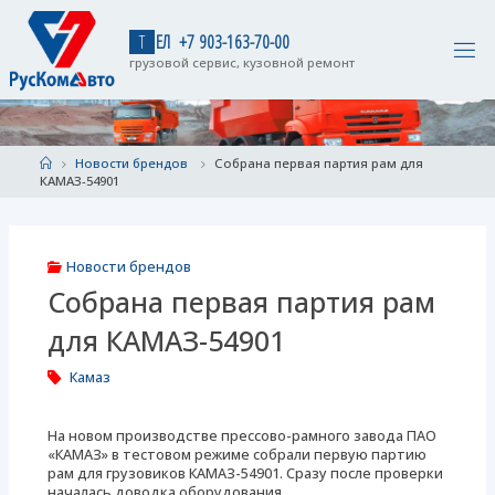
Skip
to
Т
Е
Л
+
7
9
0
3
-
1
6
3
-
7
0
-
0
0
content
грузовой сервис, кузовной ремонт
Home
Новости брендов
Собрана первая партия рам для
КАМАЗ-54901
Новости брендов
Собрана первая партия рам
для КАМАЗ-54901
Камаз
На новом производстве прессово-рамного завода ПАО
«КАМАЗ» в тестовом режиме собрали первую партию
рам для грузовиков КАМАЗ-54901. Сразу после проверки
началась доводка оборудования.