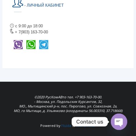
- ЛИЧНЫЙ КАБИНЕТ
с 9:00 до 18:00
+ 7(903) 163-70-00
©2020 РусКомАВто тел. +7 903-163-70-00.
- Москва, ул. Подольских Курсантов, 32,
МО., Мытищинский р-н, пос. Пирогово, ул. Совхозная, 2а,
МО, го Мытищи, д. Ульянково (координаты 56.003310, 37.718668)
Contact us
Powered by
Fluida
&
WordPress.
Open
chaty