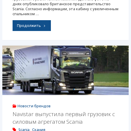
днях опубликовало британское представительство
Scania. Согласно информации, эта кабину с увеличенным
спальником …
"Scania
Продолжить
с
новой
удлиненной
кабиной"
Новости брендов
Navistar выпустила первый грузовик с
силовым агрегатом Scania
Scania
,
Скания