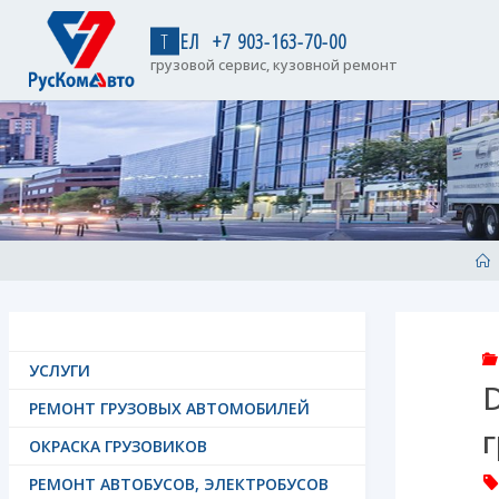
Skip
to
Т
Е
Л
+
7
9
0
3
-
1
6
3
-
7
0
-
0
0
content
грузовой сервис, кузовной ремонт
H
УСЛУГИ
РЕМОНТ ГРУЗОВЫХ АВТОМОБИЛЕЙ
ОКРАСКА ГРУЗОВИКОВ
РЕМОНТ АВТОБУСОВ, ЭЛЕКТРОБУСОВ