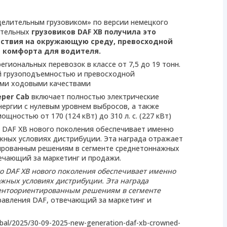
делительным грузовиком» по версии немецкого
лительных
грузовиков DAF XB
получила это
йствия на окружающую среду, превосходной
е комфорта для водителя.
гиональных перевозок в классе от 7,5 до 19 тонн.
й грузоподъемностью и превосходной
ыми ходовыми качествами
eper Cab
включает полностью электрические
ергии с нулевым уровнем выбросов, а также
ностью от 170 (124 кВт) до 310 л. с. (227 кВт)
то DAF XB нового поколения обеспечивает именно
жных условиях дистрибуции. Эта награда отражает
ированным решениям в сегменте среднетоннажных
ечающий за маркетинг и продажи.
что DAF XB нового поколения обеспечивает именно
жных условиях дистрибуции. Эта награда
ентоориентированным решениям в сегменте
равления DAF, отвечающий за маркетинг и
bal/2025/30-09-2025-new-generation-daf-xb-crowned-