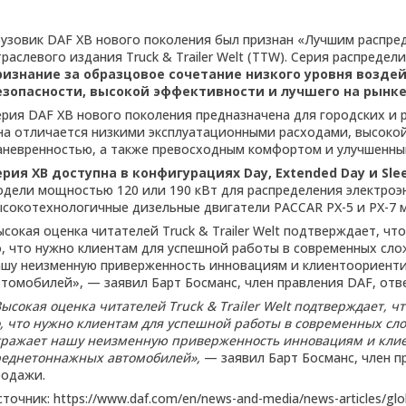
рузовик DAF XB нового поколения был признан «Лучшим распре
раслевого издания Truck & Trailer Welt (TTW). Серия распреде
ризнание за образцовое сочетание низкого уровня возде
езопасности, высокой эффективности и лучшего на рынк
рия DAF XB нового поколения предназначена для городских и ре
на отличается низкими эксплуатационными расходами, высоко
аневренностью, а также превосходным комфортом и улучшенн
ерия XB доступна в конфигурациях Day, Extended Day и Sle
одели мощностью 120 или 190 кВт для распределения электроэн
сокотехнологичные дизельные двигатели PACCAR PX-5 и PX-7 мощ
ысокая оценка читателей Truck & Trailer Welt подтверждает, ч
о, что нужно клиентам для успешной работы в современных сло
ашу неизменную приверженность инновациям и клиентоориент
втомобилей», — заявил Барт Босманс, член правления DAF, отв
Высокая оценка читателей Truck & Trailer Welt подтверждает, 
о, что нужно клиентам для успешной работы в современных сло
тражает нашу неизменную приверженность инновациям и кли
реднетоннажных автомобилей»,
— заявил Барт Босманс, член п
родажи.
точник: https://www.daf.com/en/news-and-media/news-articles/glo