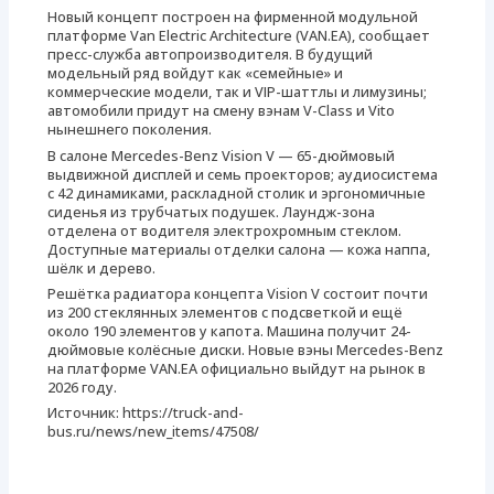
Новый концепт построен на фирменной модульной
платформе Van Electric Architecture (VAN.EA), сообщает
пресс-служба автопроизводителя. В будущий
модельный ряд войдут как «семейные» и
коммерческие модели, так и VIP-шаттлы и лимузины;
автомобили придут на смену вэнам V-Class и Vito
нынешнего поколения.
В салоне Mercedes-Benz Vision V — 65-дюймовый
выдвижной дисплей и семь проекторов; аудиосистема
с 42 динамиками, раскладной столик и эргономичные
сиденья из трубчатых подушек. Лаундж-зона
отделена от водителя электрохромным стеклом.
Доступные материалы отделки салона — кожа наппа,
шёлк и дерево.
Решётка радиатора концепта Vision V состоит почти
из 200 стеклянных элементов с подсветкой и ещё
около 190 элементов у капота. Машина получит 24-
дюймовые колёсные диски. Новые вэны Mercedes-Benz
на платформе VAN.EA официально выйдут на рынок в
2026 году.
Источник: https://truck-and-
bus.ru/news/new_items/47508/