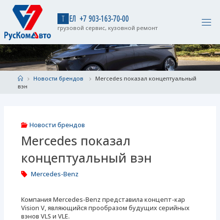
Skip
to
Т
Е
Л
+
7
9
0
3
-
1
6
3
-
7
0
-
0
0
content
грузовой сервис, кузовной ремонт
Home
Новости брендов
Mercedes показал концептуальный
вэн
Новости брендов
Mercedes показал
концептуальный вэн
Mercedes-Benz
Компания Mercedes-Benz представила концепт-кар
Vision V, являющийся прообразом будущих серийных
вэнов VLS и VLE.