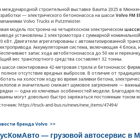
а международной строительной выставке Bauma 2025 в Мюнхен
азработки — электрического бетононасоса на шасси
Volvo FM E
мпаниями Volvo Trucks и Putzmeister.
овая модель построена на четырёхосном электрическом
шасси 
риводе установлены 2 электромотора с суммарной номинальной
90 кВт. Двигатели агрегатированы с автоматизированной трансм
лектропривода. Аккумуляторная система, включающая 4 блока, 
беспечивают запас хода автобетононасоса до 50 км и перекачку
бщий вес транспортного средства составляет 32 тонны.
а шасси смонтирована 42-метровая стрела и бетононасос фирм
 полное отсутствие вредных выбросов. В отличие от традици
аботать на холостом ходу во время заливки бетона, электриче
ыхлопов и значительно снижает шумовое загрязнение — важный
арядки — одна из ключевых особенностей модели. Благодаря п
ашины могут довольно быстро заряжаться постоянным током м
точник: https://truck-and-bus.ru/news/new_items/47494/
овости бренда Volvo >>
усКомАвто — грузовой автосервис в 