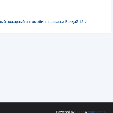
вый пожарный автомобиль на шасси Валдай 12
Powered by
Fluida
&
WordPress.