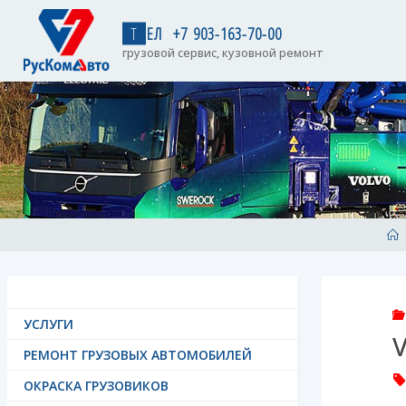
Skip
to
Т
Е
Л
+
7
9
0
3
-
1
6
3
-
7
0
-
0
0
content
грузовой сервис, кузовной ремонт
H
УСЛУГИ
V
РЕМОНТ ГРУЗОВЫХ АВТОМОБИЛЕЙ
ОКРАСКА ГРУЗОВИКОВ