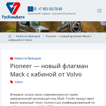
Skip
to
Т
Е
Л
+
7
9
0
3
-
1
6
3
-
7
0
-
0
0
content
грузовой сервис, кузовной ремонт
Home
Новости брендов
Pioneer — новый флагман Mack с
кабиной от Volvo
Новости брендов
Pioneer — новый флагман
Mack с кабиной от Volvo
Volvo
Впервые за всю свою современную историю
американский производитель Mack Trucks представил
магистральный тягач, полностью унифицированный по