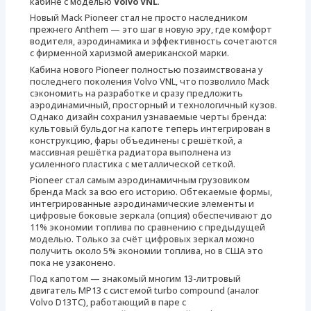
кабине с моделью
Volvo VNL
.
Новый Mack Pioneer стал не просто наследником
прежнего Anthem — это шаг в новую эру, где комфорт
водителя, аэродинамика и эффективность сочетаются
с фирменной харизмой американской марки.
Кабина нового Pioneer полностью позаимствована у
последнего поколения Volvo VNL, что позволило Mack
сэкономить на разработке и сразу предложить
аэродинамичный, просторный и технологичный кузов.
Однако дизайн сохранил узнаваемые черты бренда:
культовый бульдог на капоте теперь интегрирован в
конструкцию, фары объединены с решёткой, а
массивная решётка радиатора выполнена из
усиленного пластика с металлической сеткой.
Pioneer стал самым аэродинамичным грузовиком
бренда Mack за всю его историю. Обтекаемые формы,
интегрированные аэродинамические элементы и
цифровые боковые зеркала (опция) обеспечивают до
11% экономии топлива по сравнению с предыдущей
моделью. Только за счёт цифровых зеркал можно
получить около 5% экономии топлива, но в США это
пока не узаконено.
Под капотом — знакомый многим 13-литровый
двигатель MP13 с системой turbo compound (аналог
Volvo D13TC), работающий в паре с