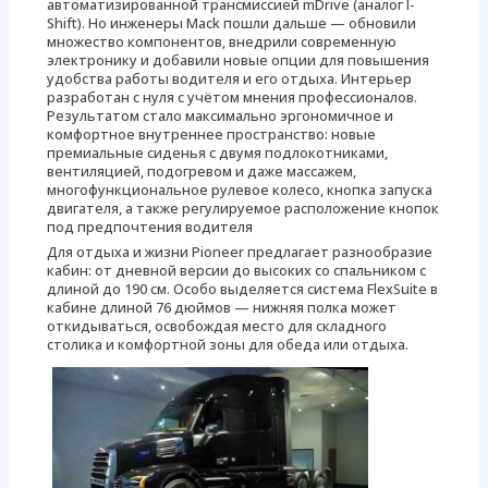
автоматизированной трансмиссией mDrive (аналог I-
Shift). Но инженеры Mack пошли дальше — обновили
множество компонентов, внедрили современную
электронику и добавили новые опции для повышения
удобства работы водителя и его отдыха. Интерьер
разработан с нуля с учётом мнения профессионалов.
Результатом стало максимально эргономичное и
комфортное внутреннее пространство: новые
премиальные сиденья с двумя подлокотниками,
вентиляцией, подогревом и даже массажем,
многофункциональное рулевое колесо, кнопка запуска
двигателя, а также регулируемое расположение кнопок
под предпочтения водителя
Для отдыха и жизни Pioneer предлагает разнообразие
кабин: от дневной версии до высоких со спальником с
длиной до 190 см. Особо выделяется система FlexSuite в
кабине длиной 76 дюймов — нижняя полка может
откидываться, освобождая место для складного
столика и комфортной зоны для обеда или отдыха.