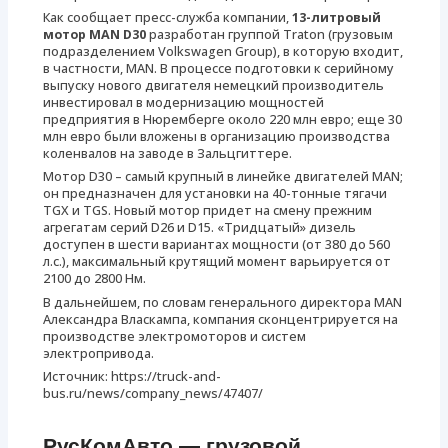
Как сообщает пресс-служба компании,
13-литровый
мотор MAN D30
разработан группой Traton (грузовым
подразделением Volkswagen Group), в которую входит,
в частности, MAN. В процессе подготовки к серийному
выпуску нового двигателя немецкий производитель
инвестировал в модернизацию мощностей
предприятия в Нюремберге около 220 млн евро; еще 30
млн евро были вложены в организацию производства
коленвалов на заводе в Зальцгиттере.
Мотор D30 – самый крупный в линейке двигателей MAN;
он предназначен для установки на 40-тонные тягачи
TGX и TGS. Новый мотор придет на смену прежним
агрегатам серий D26 и D15. «Тридцатый» дизель
доступен в шести вариантах мощности (от 380 до 560
л.с.), максимальный крутящий момент варьируется от
2100 до 2800 Нм.
В дальнейшем, по словам генерального директора MAN
Александра Власкампа, компания сконцентрируется на
производстве электромоторов и систем
электропривода.
Источник: https://truck-and-
bus.ru/news/company_news/47407/
РусКомАвто — грузовой