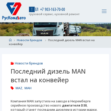
Skip
to
Т
Е
Л
+
7
9
0
3
-
1
6
3
-
7
0
-
0
0
content
грузовой сервис, кузовной ремонт
Home
Новости брендов
Последний дизель MAN встал на
конвейер
Новости брендов
Последний дизель MAN
встал на конвейер
MAZ
,
МАН
Компания MAN запустила на заводе в Нюремберге
серийное производство нового
двигателя D30
,
который станет последним дизелем в истории марки.