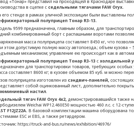
авод «Тонар» представил на проходящей в Краснодаре выставк
роизводства в сцепке с
седельными тягачами FAW Oryx.
а его стенде в рамках уличной экспозиции были выставлены по
ефрижераторный полуприцеп Тонар R3-13.
одель 9599 предназначена, главным образом, для транспортиро
адний комбинированный борт с распашными воротами позволяе
наряженная масса полуприцепа составляет 8450 кг, что позволя
ри этом допустимую полную массу автопоезда.; объем кузова – 
одъемным механизмом; управление ею происходит как в автома
ефрижераторный полуприцеп Тонар R3-13
с
холодильной ус
редназначен для транспортировки товаров, требующих особых у
сса составляет 8600 кг; в кузове объемом 85 куб. м можно пер
узов полуприцепа изготовлен из
сэндвич-панелей,
состоящих 
редставляет собой оцинкованный лист, дополнительно покрыты
люминиевый настил
.
едельный тягач FAW Oryx 4х2,
демонстрировавшийся также н
урбодизелем Weichai WP12.460E50 мощностью 460 л.с. с 12-сту
AST F12JZ22A.
В базовой комплектации машина оборудована тор
истемами ESC и EBS, а также ретардером.
точник: https://truck-and-bus.ru/news/exhibition/46976/