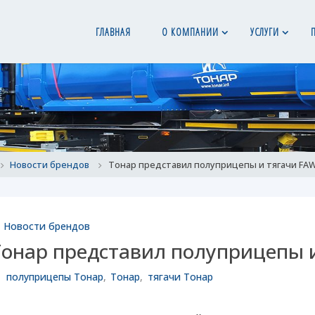
ГЛАВНАЯ
О КОМПАНИИ
УСЛУГИ
ome
Новости брендов
Тонар представил полуприцепы и тягачи FA
Новости брендов
Тонар представил полуприцепы 
полуприцепы Тонар
,
Тонар
,
тягачи Тонар