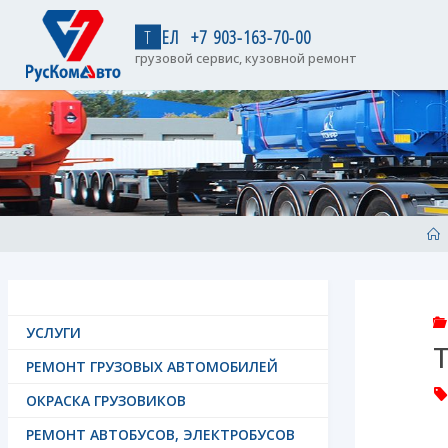
Skip
to
Т
Е
Л
+
7
9
0
3
-
1
6
3
-
7
0
-
0
0
content
грузовой сервис, кузовной ремонт
H
УСЛУГИ
РЕМОНТ ГРУЗОВЫХ АВТОМОБИЛЕЙ
ОКРАСКА ГРУЗОВИКОВ
РЕМОНТ АВТОБУСОВ, ЭЛЕКТРОБУСОВ