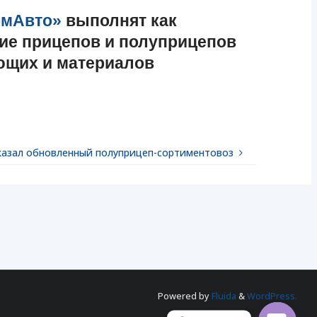
омАвто»
выполнят как
ние прицепов и полуприцепов
ющих и материалов
казал обновленный полуприцеп-сортиментовоз
Powered by
Fluida
&
WordPress.