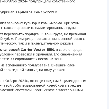
е «ЮгАгро 2024» полуприцепы собственного
луприцеп-
зерновоз Тонар-9599
и
вки зерновых культур и комбикорма. При этом
т также перевозить паллетированные грузы.
ет перевозить порядка 35 тонн груза, не превышая
50 куб. м. Полуприцеп оснащен вынесенной осью с
тическом, так и в принудительном режиме.
тановкой Carrier Vector 1550
, в свою очередь,
словий перевозки и хранения. Его снаряженная
евезти 33 европаллеты весом 26 тонн.
из вспененного полиуретана. Внешний слой
й эпоксидной эмалью; на полу уложен
а «ЮгАгро 2024», оснащен рядным 6-цилиндровым
пенчатой роботизированной
коробкой передач
мозной системой Knorr Bremse с электронными