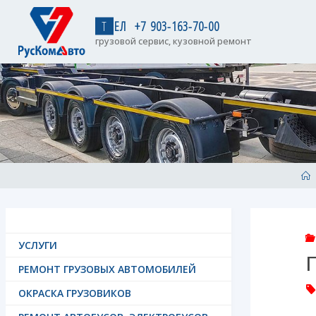
Skip
to
Т
Е
Л
+
7
9
0
3
-
1
6
3
-
7
0
-
0
0
content
грузовой сервис, кузовной ремонт
H
УСЛУГИ
РЕМОНТ ГРУЗОВЫХ АВТОМОБИЛЕЙ
ОКРАСКА ГРУЗОВИКОВ