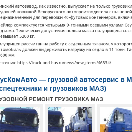
нский автозавод, как известно, выпускает не только грузовики
едавней новинкой белорусского автопроизводителя стал нове
редназначенный для перевозки 40-футовых контейнеров, включа
рейлер комплектуется четырьмя 9-тонными осевыми узлами Cey
одъема. Технически допустимая полная масса полуприцепа соста
евышает 5200 кг.
олуприцеп рассчитан на работу с седельным тягачом, у которог
втомобиль должен выдерживать нагрузку на седло в 11 тонн. 
600 мм.
точник: https://truck-and-bus.ru/news/new_items/46834/
усКомАвто — грузовой автосервис в М
 спецтехники и грузовиков МАЗ)
УЗОВНОЙ РЕМОНТ ГРУЗОВИКА МАЗ