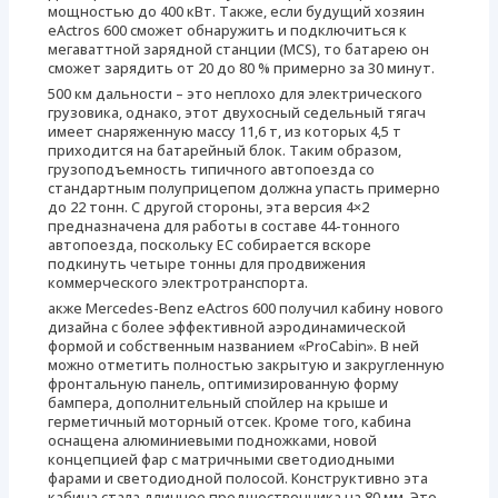
мощностью до 400 кВт. Также, если будущий хозяин
eActros 600 сможет обнаружить и подключиться к
мегаваттной зарядной станции (MCS), то батарею он
сможет зарядить от 20 до 80 % примерно за 30 минут.
500 км дальности – это неплохо для электрического
грузовика, однако, этот двухосный седельный тягач
имеет снаряженную массу 11,6 т, из которых 4,5 т
приходится на батарейный блок. Таким образом,
грузоподъемность типичного автопоезда со
стандартным полуприцепом должна упасть примерно
до 22 тонн. С другой стороны, эта версия 4×2
предназначена для работы в составе 44-тонного
автопоезда, поскольку ЕС собирается вскоре
подкинуть четыре тонны для продвижения
коммерческого электротранспорта.
акже Mercedes-Benz eActros 600 получил кабину нового
дизайна с более эффективной аэродинамической
формой и собственным названием «ProCabin». В ней
можно отметить полностью закрытую и закругленную
фронтальную панель, оптимизированную форму
бампера, дополнительный спойлер на крыше и
герметичный моторный отсек. Кроме того, кабина
оснащена алюминиевыми подножками, новой
концепцией фар с матричными светодиодными
фарами и светодиодной полосой. Конструктивно эта
кабина стала длиннее предшественника на 80 мм. Это