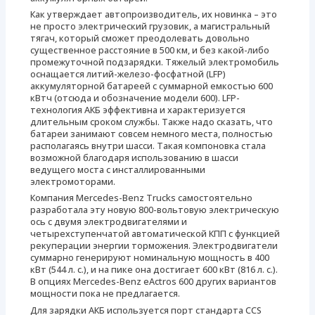
Как утверждает автопроизводитель, их новинка – это
не просто электрический грузовик, а магистральный
тягач, который сможет преодолевать довольно
существенное расстояние в 500 км, и без какой-либо
промежуточной подзарядки. Тяжелый электромобиль
оснащается литий-железо-фосфатной (LFP)
аккумуляторной батареей с суммарной емкостью 600
кВтч (отсюда и обозначение модели 600). LFP-
технология АКБ эффективна и характеризуется
длительным сроком службы. Также надо сказать, что
батареи занимают совсем немного места, полностью
располагаясь внутри шасси. Такая компоновка стала
возможной благодаря использованию в шасси
ведущего моста с инсталлированными
электромоторами.
Компания Mercedes-Benz Trucks самостоятельно
разработала эту новую 800-вольтовую электрическую
ось с двумя электродвигателями и
четырехступенчатой автоматической КПП с функцией
рекуперации энергии торможения. Электродвигатели
суммарно генерируют номинальную мощность в 400
кВт (544 л. с.), и на пике она достигает 600 кВт (816 л. с.).
В опциях Mercedes-Benz eActros 600 других вариантов
мощности пока не предлагается.
Для зарядки АКБ используется порт стандарта CCS