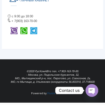
- ЛИЧНЫЙ КАБИНЕТ
с 9:00 до 18:00
+ 7(903) 163-70-00
©2020 РусКомАВто тел. +7 903-163-70-00.
- Москва, ул. Подольских Курсантов, 32,
МО., Мытищинский р-н, пос. Пирогово, ул. Совхозная, 2а,
МО, го Мытищи, д. Ульянково (координаты 56.003310, 37.718668)
Contact us
Powered by
Fluida
&
WordPress.
Open
chaty