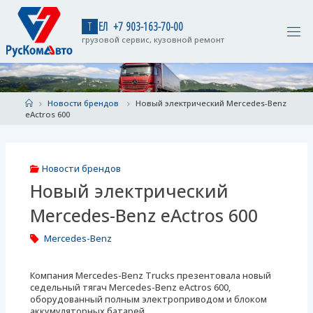
Skip
to
Т
Е
Л
+
7
9
0
3
-
1
6
3
-
7
0
-
0
0
content
грузовой сервис, кузовной ремонт
Home
Новости брендов
Новый электрический Mercedes-Benz
eActros 600
Новости брендов
Новый электрический
Mercedes-Benz eActros 600
Mercedes-Benz
Компания Mercedes-Benz Trucks презентовала новый
седельный тягач Mercedes-Benz eActros 600,
оборудованный полным электроприводом и блоком
аккумуляторных батарей.