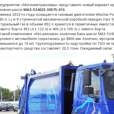
редприятие «Могилевтрансмаш» представило новый вариант му
азовом шасси
МАЗ-534023-30575-013.
овинка 2023-го года оснащается газовым двигателем Weichai P
80 л. с.) и 9-ступенчатой механической коробкой передач Fast
атуральный газ в объеме 892 л хранится в герметичных емкостя
авого борта 492 (4 х 123 л) и 400 (4 х 100 л) с левого борта.
 такой компоновке «без рюкзака» колесная база шасси МАЗ-5340
рузового автомобиля сократилась до 8800 мм. Конечно, мусоров
меньшился до 16 м3. Грузоподъемность надстройки по ТБО не п
ранспортного средства составляет 20,5 тонн. Ожидаемый запас