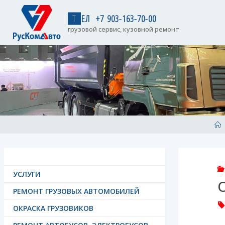
Skip
to
Т
Е
Л
+
7
9
0
3
-
1
6
3
-
7
0
-
0
0
content
грузовой сервис, кузовной ремонт
H
УСЛУГИ
РЕМОНТ ГРУЗОВЫХ АВТОМОБИЛЕЙ
ОКРАСКА ГРУЗОВИКОВ