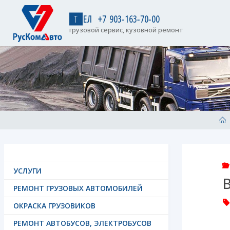
Skip
to
Т
Е
Л
+
7
9
0
3
-
1
6
3
-
7
0
-
0
0
content
грузовой сервис, кузовной ремонт
H
УСЛУГИ
РЕМОНТ ГРУЗОВЫХ АВТОМОБИЛЕЙ
ОКРАСКА ГРУЗОВИКОВ
РЕМОНТ АВТОБУСОВ, ЭЛЕКТРОБУСОВ