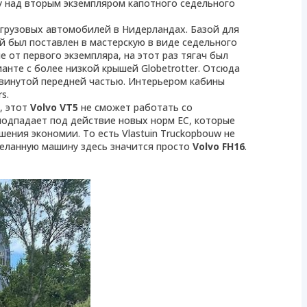
ту над вторым экземпляром капотного седельного
 грузовых автомобилей в Нидерландах. Базой для
й был поставлен в мастерскую в виде седельного
е от первого экземпляра, на этот раз тягач был
рианте с более низкой крышей Globetrotter. Отсюда
двинутой передней частью. Интерьером кабины
s.
, этот
Volvo VT5
не сможет работать со
подпадает под действие новых норм ЕС, которые
ения экономии. То есть Vlastuin Truckopbouw не
деланную машину здесь значится просто
Volvo FH16
.