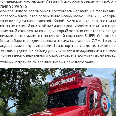
 голландской мастерской Vlastuin Truckopbouw закончили рабо
ягача
Volvo VT5
ремьера нового автомобиля состоялась недавно, на фестивале
носатого» вновь стал совершенно новый Volvo FH16 750, которы
гача 6×2 с длинной колесной базой (5270 мм). Однако, в отличи
казан не с самой высокой кабиной типа Globetrotter XL, а в ва
 заметный спойлер на крыше, который хорошо сочетается с вы
анимались специалисты тюнинговой компании BUFFL Customizer
щая габаритная длина нового тягача составляет 7,7 м. То есть
тандартными полуприцепами. Транспортное средство также не 
озволяют удлинять кабину для улучшения аэродинамики и повыш
олучил здесь специального одобрения, и в документах на пере
точник: https://truck-and-bus.ru/news/new_items/44050/