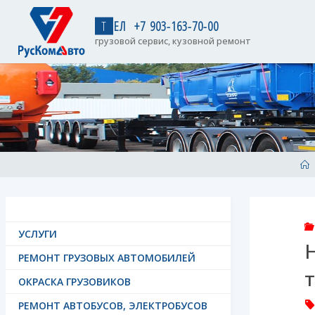
Skip
to
Т
Е
Л
+
7
9
0
3
-
1
6
3
-
7
0
-
0
0
content
грузовой сервис, кузовной ремонт
H
УСЛУГИ
РЕМОНТ ГРУЗОВЫХ АВТОМОБИЛЕЙ
ОКРАСКА ГРУЗОВИКОВ
РЕМОНТ АВТОБУСОВ, ЭЛЕКТРОБУСОВ