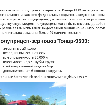
 начале июля
полуприцеп-зерновоз Тонар-9599
передан в те
ентрального и Южного федеральных округов. Ежедневные испы
лов и агрегатов полуприцепа, учитываются условия загрузки/вы
уществующую модель полуприцепа могут быть внесены доработ
о результатам испытаний недостатков выявлено не было, полу
ополнительно заказаны более 20 единиц техники.
олуприцеп-зерновоз Тонар-9599:
алюминиевый кузов;
передняя вынесенная ось;
грузоподъемность 30.000 кг;
вместимость до 50 куб.м. груза;
комбинированный задний борт;
дополнительная боковая разгрузка.
точник: https://truck-and-bus.ru/news/test_drive/43937/