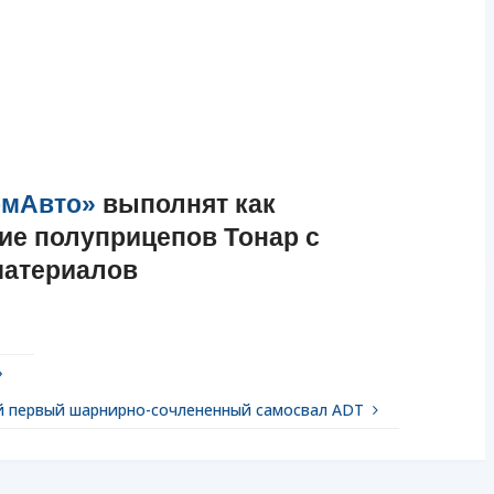
омАвто»
выполнят как
ние полуприцепов Тонар с
материалов
»
вой первый шарнирно-сочлененный самосвал ADT