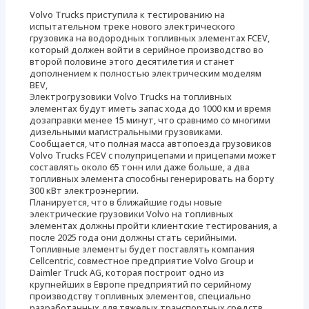
Volvo Trucks приступила к тестированию на
испытательном треке нового электрического
грузовика на водородных топливных элементах FCEV,
который должен войти в серийное производство во
второй половине этого десятилетия и станет
дополнением к полностью электрическим моделям
BEV,
Электрогрузовики Volvo Trucks на топливных
элементах будут иметь запас хода до 1000 км и время
дозаправки менее 15 минут, что сравнимо со многими
дизельными магистральными грузовиками.
Сообщается, что полная масса автопоезда грузовиков
Volvo Trucks FCEV с полуприцепами и прицепами может
составлять около 65 тонн или даже больше, а два
топливных элемента способны генерировать на борту
300 кВт электроэнергии.
Планируется, что в ближайшие годы новые
электрические грузовики Volvo на топливных
элементах должны пройти клиентские тестирования, а
после 2025 года они должны стать серийными.
Топливные элементы будет поставлять компания
Cellcentric, совместное предприятие Volvo Group и
Daimler Truck AG, которая построит одно из
крупнейших в Европе предприятий по серийному
производству топливных элементов, специально
разработанных для тяжелых транспортных средств.