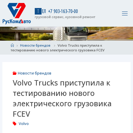
Skip
to
Т
Е
Л
+
7
9
0
3
-
1
6
3
-
7
0
-
0
0
content
грузовой сервис, кузовной ремонт
Home
Новости брендов
Volvo Trucks приступила к
тестированию нового электрического грузовика FCEV
Новости брендов
Volvo Trucks приступила к
тестированию нового
электрического грузовика
FCEV
Volvo