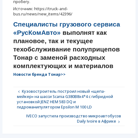
пробегу.
Источник: https://truck-and-
bus.ru/news/new_items/42396/
Специалисты грузового сервиса
«РусКомАвто»
выполнят как
плановое, так и текущее
техобслуживание полуприцепов
Тонар с заменой расходных
комплектующих и материалов
Новости бренда Тонар>>
Кузовостроитель построил новый «щепа-
мейкер» на шасси Scania G380B8x4*4 с гибридной
установкой JENZ HEM 583 DQ и
гидроманипулятором Epsilon M 100 LD
IVECO запустила производство микроавтобусов
Daily Ivoire в Африке