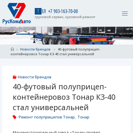
Skip
to
Т
Е
Л
+
7
9
0
3
-
1
6
3
-
7
0
-
0
0
content
грузовой сервис, кузовной ремонт
Home
Новости брендов
40-футовый полуприцеп-
контейнеровоз Тонар К3-40 стал универсальней
Новости брендов
40-футовый полуприцеп-
контейнеровоз Тонар К3-40
стал универсальней
Ремонт полуприцепов Тонар
,
Тонар
Машиностроительный завод «Тонар» провел