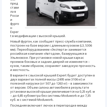
пред
стави
ла в
Росси
и
фурго
н
Exper
t в модификации с высокой крышей.
Новый фургон, как сообщает пресс-служба компании,
построен на базе версии с длинным кузовом (L3, 5306
мм). Переоборудованием «Эксперта» занимается
российская компания «Автодом», базирующаяся в
Ульяновске. При установке новой крыши каркас
проемов боковых и задних дверей не изменяется –
кузов, таким образом, сохраняет заводскую прочность
и жесткость.
В варианте с высокой крышей Expert будет доступен в
двух вариантах полной массы (2495 или 3106 кг) и
полезной нагрузки (от 507 до 1263 кг) – в зависимости
от версии. Объем салона автомобиля в результате
установки высокой крыши увеличивается на 0,25 куб. м
– до 6,85 кубометра без системы Moduwork и до 7,35
куб. м с системой Moduwork.
Последняя включает лючок в перегородке между