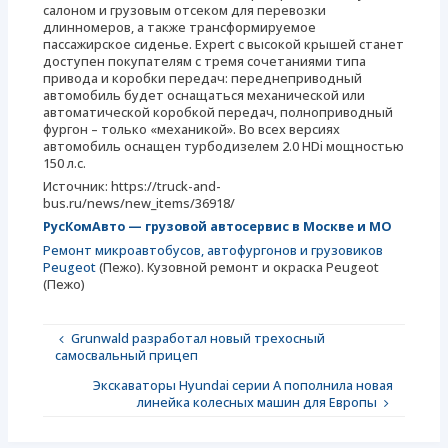
салоном и грузовым отсеком для перевозки
длинномеров, а также трансформируемое
пассажирское сиденье. Expert с высокой крышей станет
доступен покупателям с тремя сочетаниями типа
привода и коробки передач: переднеприводный
автомобиль будет оснащаться механической или
автоматической коробкой передач, полноприводный
фургон – только «механикой». Во всех версиях
автомобиль оснащен турбодизелем 2.0 HDi мощностью
150 л.с.
Источник: https://truck-and-
bus.ru/news/new_items/36918/
РусКомАвто — грузовой автосервис в Москве и МО
Ремонт микроавтобусов, автофургонов и грузовиков
Peugeot
(Пежо). Кузовной ремонт и окраска Peugeot
(Пежо)
Grunwald разработал новый трехосный
самосвальный прицеп
Экскаваторы Hyundai серии А пополнила новая
линейка колесных машин для Европы