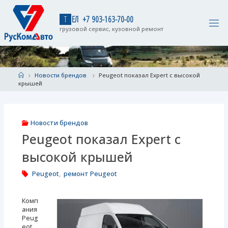
Skip
to
Т
Е
Л
+
7
9
0
3
-
1
6
3
-
7
0
-
0
0
content
грузовой сервис, кузовной ремонт
Home
Новости брендов
Peugeot показал Expert с высокой
крышей
Новости брендов
Peugeot показал Expert с
высокой крышей
Peugeot
,
ремонт Peugeot
Комп
ания
Peug
eot