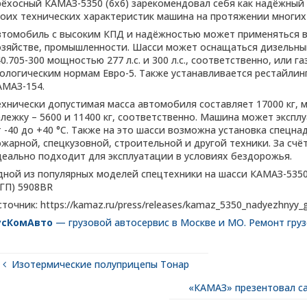
рёхосный КАМАЗ-5350 (6х6) зарекомендовал себя как надёжный
воих технических характеристик машина на протяжении многих 
втомобиль с высоким КПД и надёжностью может применяться в 
озяйстве, промышленности. Шасси может оснащаться дизельны
0.705-300 мощностью 277 л.с. и 300 л.с., соответственно, или
кологическим нормам Евро-5. Также устанавливается рестайлин
АМАЗ-154.
ехнически допустимая масса автомобиля составляет 17000 кг, 
ележку – 5600 и 11400 кг, соответственно. Машина может эксп
т -40 до +40 °С. Также на это шасси возможна установка спецн
ожарной, спецкузовной, строительной и другой техники. За сч
деально подходит для эксплуатации в условиях бездорожья.
дной из популярных моделей спецтехники на шасси КАМАЗ-535
АГП) 5908BR
точник: https://kamaz.ru/press/releases/kamaz_5350_nadyezhnyy_
усКомАвто
— грузовой автосервис в Москве и МО. Ремонт гру
Изотермические полуприцепы Тонар
«КАМАЗ» презентовал с