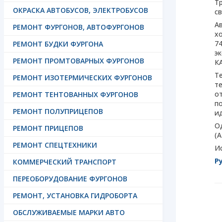
Т
ОКРАСКА АВТОБУСОВ, ЭЛЕКТРОБУСОВ
с
А
РЕМОНТ ФУРГОНОВ, АВТОФУРГОНОВ
х
74
РЕМОНТ БУДКИ ФУРГОНА
э
РЕМОНТ ПРОМТОВАРНЫХ ФУРГОНОВ
К
Т
РЕМОНТ ИЗОТЕРМИЧЕСКИХ ФУРГОНОВ
т
о
РЕМОНТ ТЕНТОВАННЫХ ФУРГОНОВ
п
РЕМОНТ ПОЛУПРИЦЕПОВ
и
О
РЕМОНТ ПРИЦЕПОВ
(
РЕМОНТ СПЕЦТЕХНИКИ
Ис
Р
КОММЕРЧЕСКИЙ ТРАНСПОРТ
ПЕРЕОБОРУДОВАНИЕ ФУРГОНОВ
РЕМОНТ, УСТАНОВКА ГИДРОБОРТА
ОБСЛУЖИВАЕМЫЕ МАРКИ АВТО