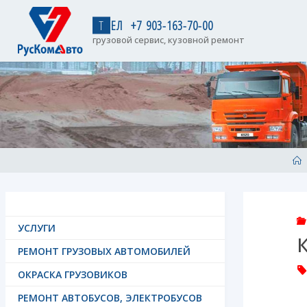
Skip
to
Т
Е
Л
+
7
9
0
3
-
1
6
3
-
7
0
-
0
0
content
грузовой сервис, кузовной ремонт
H
УСЛУГИ
РЕМОНТ ГРУЗОВЫХ АВТОМОБИЛЕЙ
ОКРАСКА ГРУЗОВИКОВ
РЕМОНТ АВТОБУСОВ, ЭЛЕКТРОБУСОВ