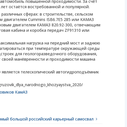
 автомобиль повышенной проходимости. За счёт
лет остаётся востребованной и популярной.
различных сферах: в строительстве, сельском
м двигателем Cummins ISB6.7E5 285 или КАМАЗ
 газовым двигателем КАМАЗ 820.92-300, отвечающим
говая кабина и коробка передач ZF91310 или
максимальная нагрузка на передний мост и заднюю
луатироваться при температуре окружающей среды
адстроек для геологоразведочного оборудования,
ёт своей манёвренности и проходимости машина
0 является телескопический автогидроподъёмник
gruzovik_dlya_narodnogo_khozyaystva_2020/
зовиков КамАЗ
амый большой российский карьерный самосвал