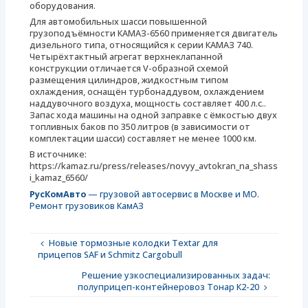
оборудования.
Для автомобильных шасси повышенной
грузоподъёмности КАМАЗ-6560 применяется двигатель
дизельного типа, относящийся к серии КАМАЗ 740.
Четырёхтактный агрегат верхнеклапанной
конструкции отличается V-образной схемой
размещения цилиндров, жидкостным типом
охлаждения, оснащён турбонаддувом, охлаждением
наддувочного воздуха, мощность составляет 400 л.с..
Запас хода машины на одной заправке с ёмкостью двух
топливных баков по 350 литров (в зависимости от
комплектации шасси) составляет не менее 1000 км.
В источнике:
https://kamaz.ru/press/releases/novyy_avtokran_na_shass
i_kamaz_6560/
РусКомАвто
— грузовой автосервис в Москве и МО.
Ремонт грузовиков КамАЗ
Новые тормозные колодки Textar для
прицепов SAF и Schmitz Cargobull
Решение узкоспециализированных задач:
полуприцеп-контейнеровоз Тонар К2-20