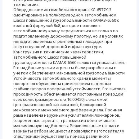
технологии».
Оборудование автомобильного крана КС-6577К-3
смонтировано на полноприводном автомобильном
шасси повышенной грузоподъёмности КАМАЗ-6560 с
колёсной формулой 8х8, которое позволяет
автомобильному крану передвигаться не только по
подготовленному дорожному полотну, но и в условиях
неподготовленных строительных площадок при
отсутствующей дорожной инфраструктуре.
Конструкция и технические характеристики
автомобильного шасси повышенной
грузоподъёмности КАМАЗ-6560 являются уникальными.
Его надёжные узлы и агрегаты были разработаны с
учётом обеспечения максимальной грузоподъёмности.
Устойчивость автомобильного крана в моменты
поворотов обусловлена применением надёжных
стабилизаторов поперечной устойчивости. Его высокая
проходимость обеспечивается постоянным приводом
всех колёс (размерностью 16.00R20) с системой
централизованной накачки шин, блокировкой
межосевого и межколёсного дифференциала. Прочная
рама наделена наружными усилителями лонжеронов,
современные агрегаты трансмиссии обеспечивают
максимальную надёжность. Реализованные на шасси
варианты отбора мощности позволяют изготовителям
спецтехники осуществлять привод различного