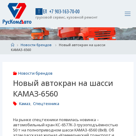
Skip
to
Т
Е
Л
+
7
9
0
3
-
1
6
3
-
7
0
-
0
0
content
грузовой сервис, кузовной ремонт
Home
Новости брендов
Новый автокран на шасси
КАМАЗ-6560
Новости брендов
Новый автокран на шасси
КАМАЗ-6560
Камаз
,
Спецтехника
На рынке спецтехники появилась новинка –
автомобильный кран КС-6577К-3 грузоподъёмностью
50 т на полноприводном шасси КАМАЗ-6560 (8х8). Об
этом рассказал журнал «Коммерческий транспорт и