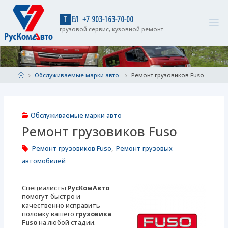
Skip
to
Т
Е
Л
+
7
9
0
3
-
1
6
3
-
7
0
-
0
0
content
грузовой сервис, кузовной ремонт
Home
Обслуживаемые марки авто
Ремонт грузовиков Fuso
Обслуживаемые марки авто
Ремонт грузовиков Fuso
Ремонт грузовиков Fuso
,
Ремонт грузовых
автомобилей
Специалисты
РусКомАвто
помогут быстро и
качественно исправить
поломку вашего
грузовика
Fuso
на любой стадии.