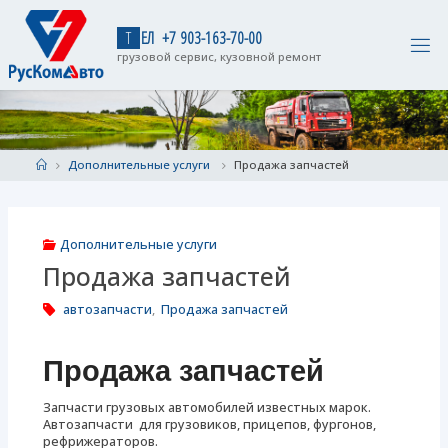
Skip
to
Т
Е
Л
+
7
9
0
3
-
1
6
3
-
7
0
-
0
0
content
грузовой сервис, кузовной ремонт
Home
Дополнительные услуги
Продажа запчастей
Дополнительные услуги
Продажа запчастей
автозапчасти
,
Продажа запчастей
Продажа запчастей
Запчасти грузовых автомобилей известных марок.
Автозапчасти для грузовиков, прицепов, фургонов,
рефрижераторов.