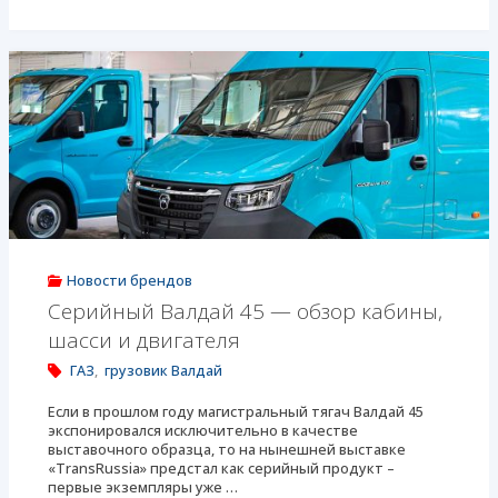
«СТТ»
представила
семейство
автомобилей
«Валдай»
на
выставке
Новости брендов
COMTRANS
Серийный Валдай 45 — обзор кабины,
шасси и двигателя
2024"
ГАЗ
,
грузовик Валдай
Если в прошлом году магистральный тягач Валдай 45
экспонировался исключительно в качестве
выставочного образца, то на нынешней выставке
«TransRussia» предстал как серийный продукт –
первые экземпляры уже …