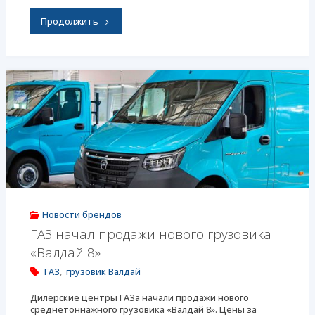
"Серийный
Продолжить
Валдай
45
—
обзор
кабины,
шасси
и
Новости брендов
двигателя"
ГАЗ начал продажи нового грузовика
«Валдай 8»
ГАЗ
,
грузовик Валдай
Дилерские центры ГАЗа начали продажи нового
среднетоннажного грузовика «Валдай 8». Цены за