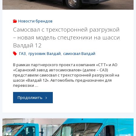
грузовик
Валдай-18"
Новости брендов
Самосвал с трехсторонней разгрузкой
– новая модель спецтехники на шасси
Валдай 12
ГАЗ
,
грузовик Валдай
,
самосвал Валдай
В рамках партнерского проекта компания «СТТ» и АО
«Саранский завод автосамосвалов» (далее – САЗ)
представили самосвал с трехсторонней разгрузкой на
шасси «Валдай 12». Автомобиль предназначен для
перевозки …
"Самосвал
Продолжить
с
трехсторонней
разгрузкой