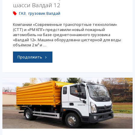
шасси Валдай 12
ГАЗ
,
грузовик Валдай
Компании «Современные транспортные технологии»
(СТТ) и «РМ КПГ» представили новый пожарный
автомобиль на базе среднетоннажного грузовика
«Валдай 12». Машина оборудована цистерной для воды
объёмом 2 м³ и …
"ГАЗ.
Продолжить
Новый
пожарный
автомобиль
на
шасси
Валдай
12"