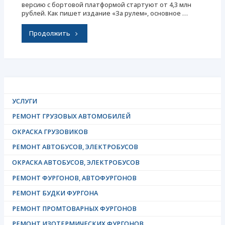
версию с бортовой платформой стартуют от 4,3 млн
рублей. Как пишет издание «За рулем», основное …
"ГАЗ
Продолжить
начал
продажи
нового
УСЛУГИ
грузовика
РЕМОНТ ГРУЗОВЫХ АВТОМОБИЛЕЙ
«Валдай
ОКРАСКА ГРУЗОВИКОВ
8»"
РЕМОНТ АВТОБУСОВ, ЭЛЕКТРОБУСОВ
ОКРАСКА АВТОБУСОВ, ЭЛЕКТРОБУСОВ
РЕМОНТ ФУРГОНОВ, АВТОФУРГОНОВ
РЕМОНТ БУДКИ ФУРГОНА
РЕМОНТ ПРОМТОВАРНЫХ ФУРГОНОВ
РЕМОНТ ИЗОТЕРМИЧЕСКИХ ФУРГОНОВ