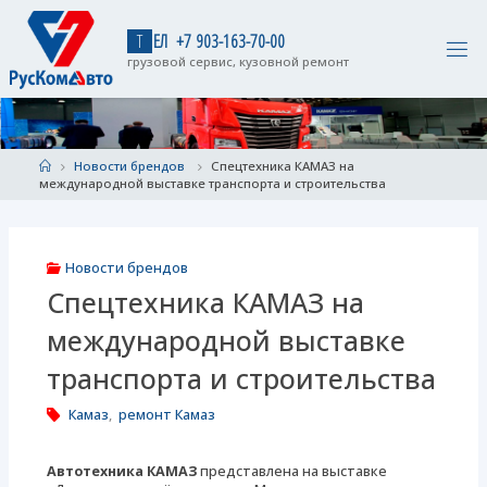
Skip
to
Т
Е
Л
+
7
9
0
3
-
1
6
3
-
7
0
-
0
0
content
грузовой сервис, кузовной ремонт
Home
Новости брендов
Спецтехника КАМАЗ на
международной выставке транспорта и строительства
Новости брендов
Спецтехника КАМАЗ на
международной выставке
транспорта и строительства
Камаз
,
ремонт Камаз
Автотехника КАМАЗ
представлена на выставке