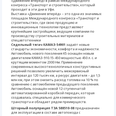
«Движение вперёд» в рамках Международного
конгресса «Транспорт и строительство», который
проходит в эти дни в Уфе.
Выставка «Движение вперёд» – это одна из значимых
площадок Международного конгресса «Транспорт и
строительство», где свою продукцию и
инновационные технологии представляют
крупнейшие застройщики, ведущие компании по
производству строительных материалов и
спецавтотехники
Седельный тягач КАМАЗ-54901
задаёт новые
стандарты экономичности, комфорта и надёжности.
Автомобиль нового поколения К5 оснащён новым
двигателем KAMAЗ-910.15-450 мощностью 450 л. с. и
крутящим моментом 2300 Нм. Применение
современных высокотехнологичных конструктивных
решений позволило увеличить межсервисный
интервал до 120 тысяч км, а ресурс двигателя – до 1,5
млн км, при этом снизить расход топлива на 10 % по
сравнению с автомобилем предыдущего поколения.
Автомобиль оснащён новой 12-ступенчатой
автоматизированной коробкой передач, которая
создавалась специально для коммерческого
транспорта и обладает рядом преимуществ.
Шторный полуприцеп ТЗА 588510-08
предназначен
для эксплуатации в составе автопоезда с