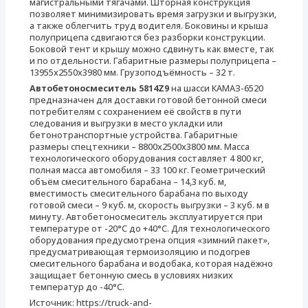
магистральными тягачами. Шторная конструкция
позволяет минимизировать время загрузки и выгрузки,
а также облегчить труд водителя. Боковины и крыша
полуприцепа сдвигаются без разборки конструкции.
Боковой тент и крышу можно сдвинуть как вместе, так
и по отдельности. Габаритные размеры полуприцепа –
13955х2550х3980 мм. Грузоподъёмность – 32 т.
Автобетоносмеситель 5814Z9
на шасси КАМАЗ-6520
предназначен для доставки готовой бетонной смеси
потребителям с сохранением её свойств в пути
следования и выгрузки в место укладки или
бетонотранспортные устройства. Габаритные
размеры спецтехники – 8800х2500х3800 мм. Масса
технологического оборудования составляет 4 800 кг,
полная масса автомобиля – 33 100 кг. Геометрический
объём смесительного барабана – 14,3 куб. м,
вместимость смесительного барабана по выходу
готовой смеси – 9 куб. м, скорость выгрузки – 3 куб. м в
минуту. Автобетоносмеситель эксплуатируется при
температуре от -20°С до +40°С. Для технологического
оборудования предусмотрена опция «зимний пакет»,
предусматривающая термоизоляцию и подогрев
смесительного барабана и водобака, которая надёжно
защищает бетонную смесь в условиях низких
температур до -40°С.
Источник: https://truck-and-